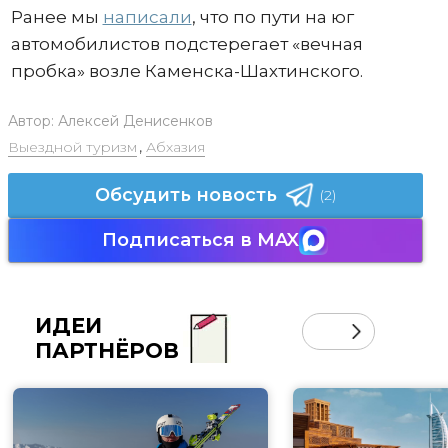
Ранее мы
написали
, что по пути на юг
автомобилистов подстерегает «вечная
пробка» возле Каменска-Шахтинского.
Автор:
Алексей Денисенков
Выездной туризм
,
Абхазия
Обсудить новость
(2)
Подписаться в MAX
ИДЕИ
ПАРТНЁРОВ