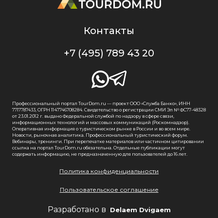
Контакты
+7 (495) 789 43 20
Профессиональный портал TourDom.ru — проект ООО «Служба Банко», ИНН
7717787433, ОГРН 1147746708284. Свидетельство о регистрации СМИ Эл № ФС77-48328
от 23.01.2012 г. выдано Федеральной службой по надзору в сфере связи,
информационных технологий и массовых коммуникаций (Роскомнадзор).
Оперативная информация о туристическом рынке в России и во всем мире.
Новости, рыночная аналитика. Профессиональный туристический форум.
Вебинары, тренинги. При перепечатке материалов или частичном цитировании
ссылка на портал TourDom.ru обязательна. Отдельные публикации могут
содержать информацию, не предназначенную для пользователей до 16 лет.
Политика конфиденциальности
Пользовательское соглашение
Разработано в
Delaem Dvigaem