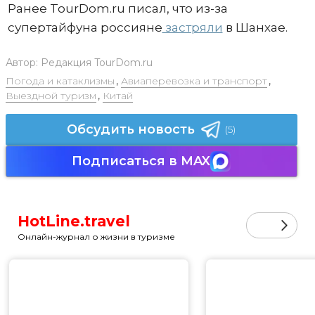
Ранее TourDom.ru писал, что из-за
супертайфуна россияне
застряли
в Шанхае.
Автор:
Редакция TourDom.ru
Погода и катаклизмы
,
Авиаперевозка и транспорт
,
Выездной туризм
,
Китай
Обсудить новость
(5)
Подписаться в MAX
HotLine.travel
Онлайн-журнал о жизни в туризме