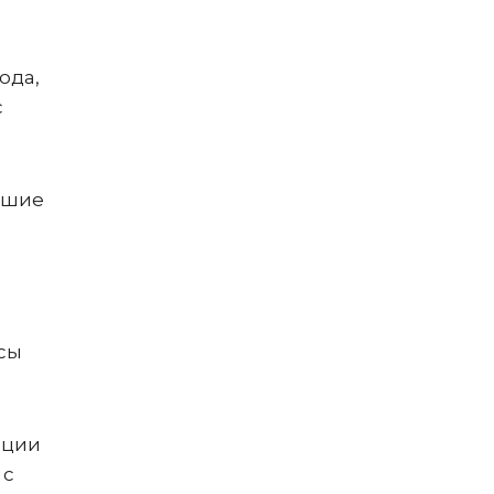
ода,
с
ейшие
йсы
ации
 с