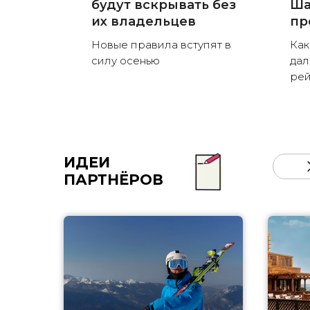
будут вскрывать без
Ша
их владельцев
пр
Новые правила вступят в
Как
силу осенью
дал
рей
ИДЕИ
ПАРТНЁРОВ