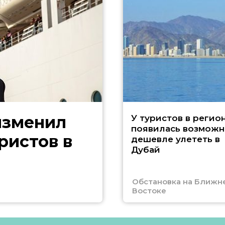
изменил
У туристов в регио
появилась возможн
ристов в
дешевле улететь в
Дубай
Обстановка на Ближн
Востоке