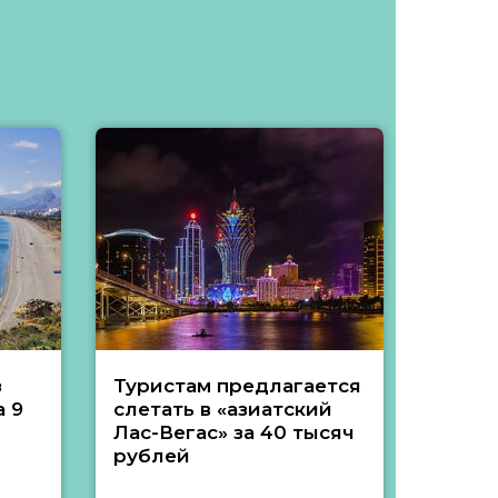
з
Туристам предлагается
Туры 
 9
слетать в «азиатский
подеш
Лас-Вегас» за 40 тысяч
тысяч
рублей