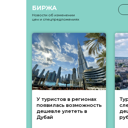
БИРЖА
Новости об изменении
цен и спецпредложениях
У туристов в регионах
Ту
появилась возможность
сл
дешевле улететь в
де
Дубай
ру