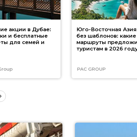
ие акции в Дубае:
Юго-Восточная Азия
ки и бесплатные
без шаблонов: какие
ты для семей и
маршруты предложи
туристам в 2026 год
Group
PAC GROUP