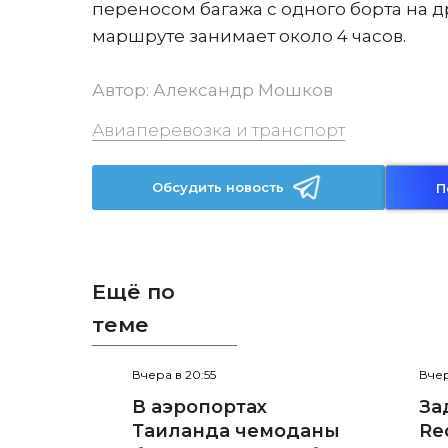
переносом багажа с одного борта на д
маршруте занимает около 4 часов.
Автор:
Александр Мошков
Авиаперевозка и транспорт
Обсудить новость
П
Ещё по
теме
Вчера в 20:55
Вчер
В аэропортах
За
Таиланда чемоданы
Red