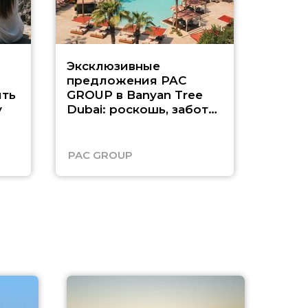
Эксклюзивные
Как п
предложения PAC
насыщ
ть
GROUP в Banyan Tree
Рас-э
у
Dubai: роскошь, забота
о детях и выгода до
45%
PAC GROUP
Русск