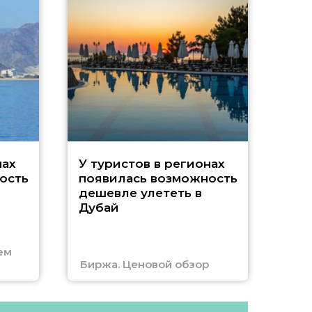
A
нах
У туристов в регионах
ость
появилась возможность
А
дешевле улететь в
Дубай
г
ем
Биржа. Ценовой обзор
Отм