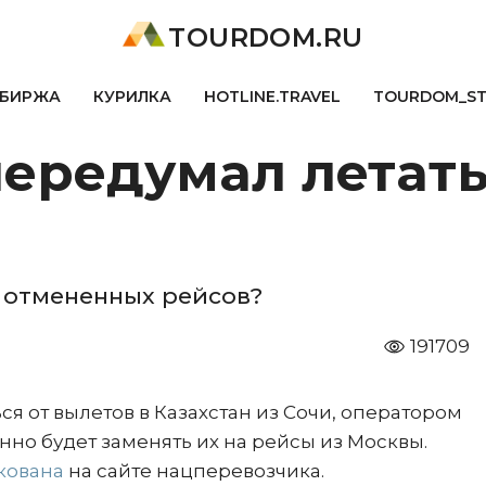
TOURDOM.RU
БИРЖА
КУРИЛКА
HOTLINE.TRAVEL
TOURDOM_S
ередумал летать
 отмененных рейсов?
191709
я от вылетов в Казахстан из Сочи, оператором
нно будет заменять их на рейсы из Москвы.
кована
на сайте нацперевозчика.