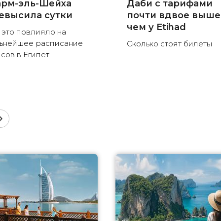
рм-эль-Шейха
Даби с тарифами
евысила сутки
почти вдвое выше
чем у Etihad
 это повлияло на
ьнейшее расписание
Сколько стоят билеты
сов в Египет