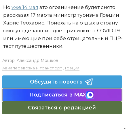
Но
уже 14 мая
это ограничение будет снято,
рассказал 17 марта министр туризма Греции
Харис Теохарис. Приехать на отдых в страну
смогут сделавшие две прививки от COVID-19
или имеющие при себе отрицательный ПЦР-
тест путешественники.
Автор:
Александр Мошков
Авиаперевозка и транспорт
,
Греция
Обсудить новость
Подписаться в MAX
Связаться с редакцией