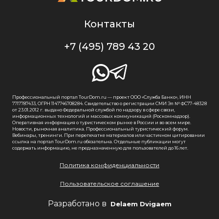
Контакты
+7 (495) 789 43 20
Профессиональный портал TourDom.ru — проект ООО «Служба Банко», ИНН
7717787433, ОГРН 1147746708284. Свидетельство о регистрации СМИ Эл № ФС77-48328
от 23.01.2012 г. выдано Федеральной службой по надзору в сфере связи,
информационных технологий и массовых коммуникаций (Роскомнадзор).
Оперативная информация о туристическом рынке в России и во всем мире.
Новости, рыночная аналитика. Профессиональный туристический форум.
Вебинары, тренинги. При перепечатке материалов или частичном цитировании
ссылка на портал TourDom.ru обязательна. Отдельные публикации могут
содержать информацию, не предназначенную для пользователей до 16 лет.
Политика конфиденциальности
Пользовательское соглашение
Разработано в
Delaem Dvigaem