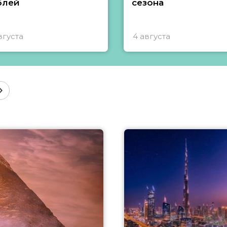
блей
сезона
вгуста
4 августа