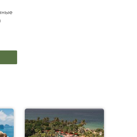
анные
й