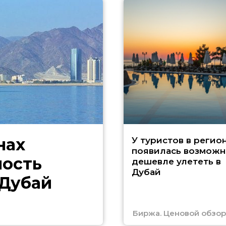
нах
У туристов в регио
появилась возможн
ность
дешевле улететь в
Дубай
 Дубай
Биржа. Ценовой обзор