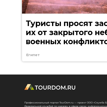
Туристы просят за
их от закрытого не
военных конфликт
Египет
Профессиональный портал TourDom.ru — проект ООО «Служба Банк
Федеральной службой по надзору в сфере связи, информационн