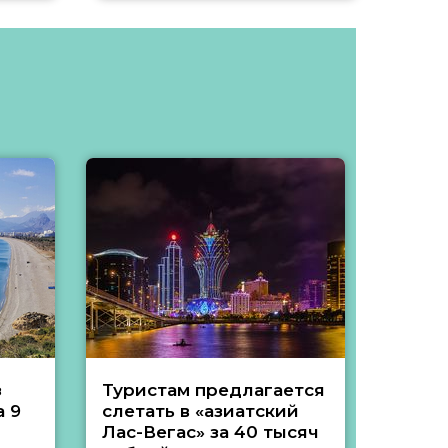
з
Туристам предлагается
Туры 
 9
слетать в «азиатский
подеш
Лас-Вегас» за 40 тысяч
тысяч