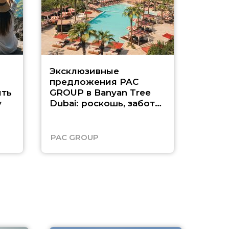
Эксклюзивные
Как п
предложения PAC
насыщ
ть
GROUP в Banyan Tree
Рас-э
у
Dubai: роскошь, забота
о детях и выгода до
45%
PAC GROUP
Русск