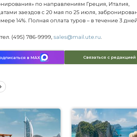
онирования» по направлениям Греция, Италия,
датами заездов с 20 мая по 25 июля, заброниров
змере 14%. Полная оплата туров – в течение 3 дне
 тел. (495) 786-9999,
sales@mail.ute.ru
.
Связаться с редакцией
одписаться в MAX