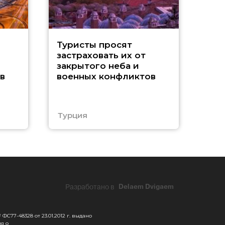
М
Туристы просят
застраховать их от
Р
закрытого неба и
в
военных конфликтов
п
у
Турция
Кит
Разработано в
Delaem Dvigaem
С77-48328 от 23.01.2012 г. выдано
я о