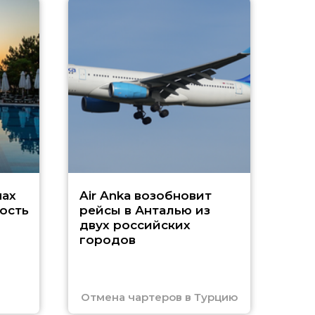
A
А
г
Чар
нах
Air Anka возобновит
ость
рейсы в Анталью из
двух российских
городов
Отмена чартеров в Турцию