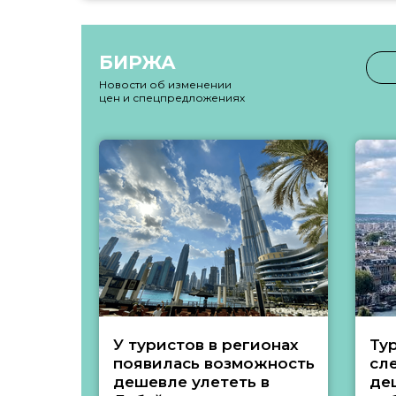
БИРЖА
Новости об изменении
цен и спецпредложениях
У туристов в регионах
Ту
появилась возможность
сл
дешевле улететь в
де