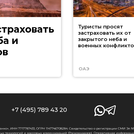
страховать
Туристы просят
застраховать их от
ба и
закрытого неба и
военных конфликто
ов
ОАЭ
+7 (495) 789 43 20
о», ИНН 7717787433, ОГРН 1147746708284. Свидетельство о регистрации СМИ Эл № Ф
ых технологий и массовых коммуникаций (Роскомнадзор). Оперативная информаци