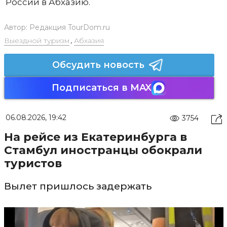
России в Абхазию.
Автор:
Редакция TourDom.ru
Выездной туризм
,
Абхазия
Обсудить новость
Подписаться в MAX
06.08.2026, 19:42
3754
На рейсе из Екатеринбурга в
Стамбул иностранцы обокрали
туристов
Вылет пришлось задержать