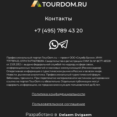
Контакты
+7 (495) 789 43 20
Профессиональный портал TourDom.ru — проект ООО «Служба Банко», ИНН
7717787433, ОГРН 1147746708284. Свидетельство о регистрации СМИ Эл № ФС77-48328
от 23.01.2012 г. выдано Федеральной службой по надзору в сфере связи,
информационных технологий и массовых коммуникаций (Роскомнадзор).
Оперативная информация о туристическом рынке в России и во всем мире.
Новости, рыночная аналитика. Профессиональный туристический форум.
Вебинары, тренинги. При перепечатке материалов или частичном цитировании
ссылка на портал TourDom.ru обязательна. Отдельные публикации могут
содержать информацию, не предназначенную для пользователей до 16 лет.
Политика конфиденциальности
Пользовательское соглашение
Разработано в
Delaem Dvigaem