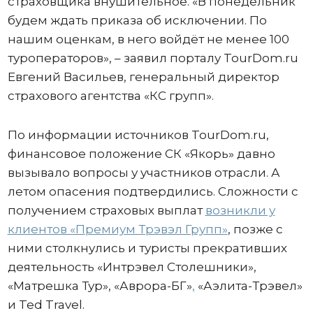
страховщика внушительное. «В понедельник
будем ждать приказа об исключении. По
нашим оценкам, в него войдёт не менее 100
туроператоров», – заявил порталу TourDom.ru
Евгений Васильев, генеральный директор
страхового агентства «КС групп».
По информации источников TourDom.ru,
финансовое положение СК «Якорь» давно
вызывало вопросы у участников отрасли. А
летом опасения подтвердились. Сложности с
получением страховых выплат
возникли у
клиентов «Премиум Трэвэл Групп»
, позже с
ними столкнулись и туристы прекративших
деятельность «Интрэвел Столешники»,
«Матрешка Тур», «Аврора-БГ»
,
«Аэлита-Трэвел»
и Ted Travel.