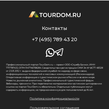
Контакты
+7 (495) 789 43 20
Профессиональный портал TourDom.ru — проект ООО «Служба Банко», ИНН
7717787433, ОГРН 1147746708284. Свидетельство о регистрации СМИ Эл № ФС77-48328
от 23.01.2012 г. выдано Федеральной службой по надзору в сфере связи,
информационных технологий и массовых коммуникаций (Роскомнадзор).
Оперативная информация о туристическом рынке в России и во всем мире.
Новости, рыночная аналитика. Профессиональный туристический форум.
Вебинары, тренинги. При перепечатке материалов или частичном цитировании
ссылка на портал TourDom.ru обязательна. Отдельные публикации могут
содержать информацию, не предназначенную для пользователей до 16 лет.
Политика конфиденциальности
Пользовательское соглашение